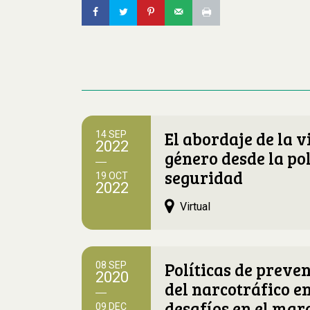
El abordaje de la v
14 SEP
2022
género desde la pol
seguridad
19 OCT
2022
Virtual
Políticas de preven
08 SEP
2020
del narcotráfico e
desafíos en el mar
09 DEC