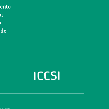
iento
ca
s
 de