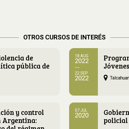
OTROS CURSOS DE INTERÉS
iolencia de
Progra
18 AUG
2022
ítica pública de
Jóvenes
22 SEP
2022
Talcahuan
ción y control
Gobiern
07 JUL
2020
n Argentina:
policia
co del régimen